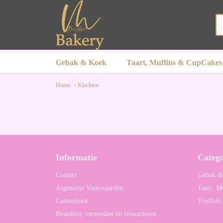
Gebak & Koek
Taart, Muffins & CupCakes
Home
› Klachten
Informatie
Catego
Contact
Gebak &
Algemene Voorwaarden
Taart, M
Gastenboek
Truffels
Bestellen, verzenden en retourneren