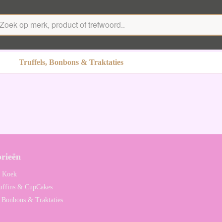
Truffels, Bonbons & Traktaties
rieën
 Koek
uffins & CupCakes
, Bonbons & Traktaties