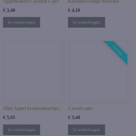
Appelkaneel Custard Cake
Karamel Fudge Brownie
€ 3,40
€ 4,10
In winkelwagen
In winkelwagen
Per Stuk
Mini Appel kruimeltaartjes.
Carrot cake
€ 5,95
€ 3,40
In winkelwagen
In winkelwagen