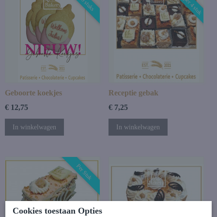
€6,50 per 4 stuk
v.a 10 stuks
Geboorte koekjes
Receptie gebak
€ 12,75
€ 7,25
In winkelwagen
In winkelwagen
Per Stuk
Cookies toestaan Opties