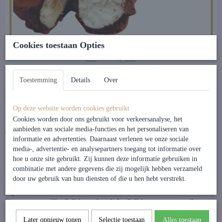
Cookies toestaan Opties
Toestemming
Details
Over
Slagroom Truffels
Op deze website worden cookies gebruikt
Cookies worden door ons gebruikt voor verkeersanalyse, het
aanbieden van sociale media-functies en het personaliseren van
€ 5,95
(inclusief btw 9%)
informatie en advertenties. Daarnaast verlenen we onze sociale
media-, advertentie- en analysepartners toegang tot informatie over
hoe u onze site gebruikt. Zij kunnen deze informatie gebruiken in
Heerlijke ambachtelijke truffel met verse room, roomboter en echte vanille
combinatie met andere gegevens die zij mogelijk hebben verzameld
bereid omhult met knapperige chocolade en de beste cacao.
door uw gebruik van hun diensten of die u hen hebt verstrekt.
Ingredienten:
Verse room, vanille, Callebaut chocolade, Callebaut cacao en suiker.
Allergenen:
Later opnieuw tonen
Selectie toestaan
Alles toestaan