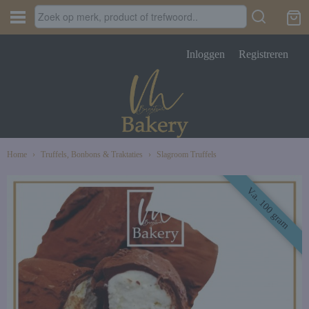
Inloggen
Registreren
Home
›
Truffels, Bonbons & Traktaties
›
Slagroom Truffels
V.a. 100 gram