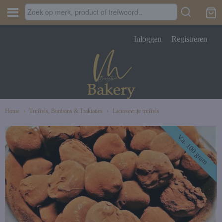
Inloggen
Registreren
Home
›
Truffels, Bonbons & Traktaties
›
Lactosevrije truffels
V.a. 100 gram