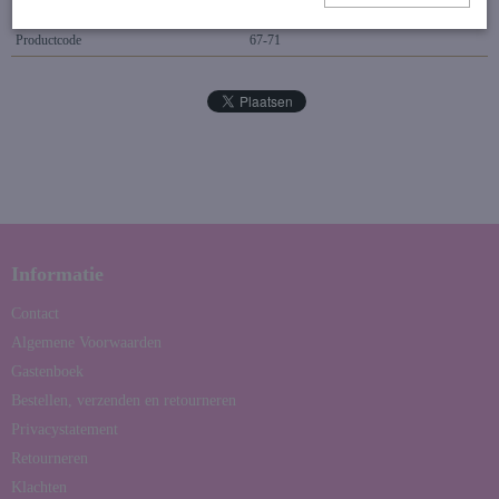
Specificaties
Productcode
67-71
Informatie
Contact
Algemene Voorwaarden
Gastenboek
Bestellen, verzenden en retourneren
Privacystatement
Retourneren
Klachten