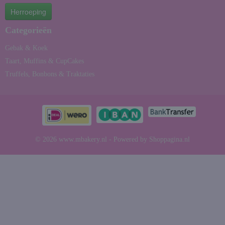
Herroeping
Categorieën
Gebak & Koek
Taart, Muffins & CupCakes
Truffels, Bonbons & Traktaties
© 2026 www.mbakery.nl - Powered by Shoppagina.nl