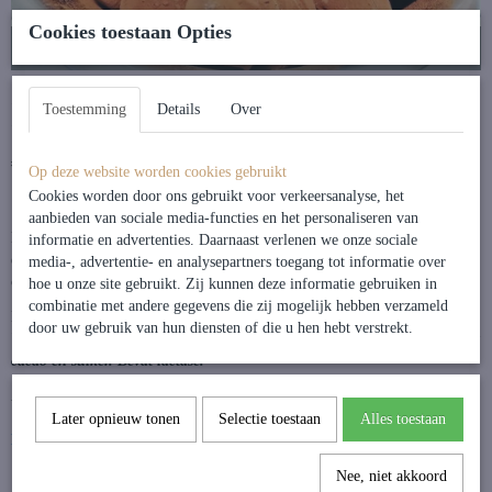
Cookies toestaan Opties
Lactosevrij
Lactosevrije truffels
Toestemming
Details
Over
€ 5,95
(inclusief btw 9%)
Op deze website worden cookies gebruikt
Cookies worden door ons gebruikt voor verkeersanalyse, het
aanbieden van sociale media-functies en het personaliseren van
Heerlijke ambachtelijke truffel met plantaardige room, plantaardige boter
informatie en advertenties. Daarnaast verlenen we onze sociale
en echte vanille bereid omhult met knapperige Vegan chocolade en de beste
media-, advertentie- en analysepartners toegang tot informatie over
cacao. Niet te onderscheiden van onze originele slagroomtruffel!
hoe u onze site gebruikt. Zij kunnen deze informatie gebruiken in
combinatie met andere gegevens die zij mogelijk hebben verzameld
Ingredienten:
door uw gebruik van hun diensten of die u hen hebt verstrekt.
Verse plantaardige room en boter, vanille, Callebaut chocolade, Callebaut
cacao en suiker. Bevat lactase.
Allergenen:
Later opnieuw tonen
Selectie toestaan
Alles toestaan
Kan sporen bevatten van Soja, noten en pinda's.
Nee, niet akkoord